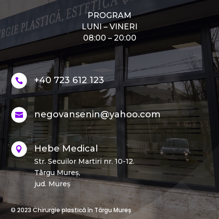
PROGRAM
LUNI – VINERI
08:00 – 20:00
+40 723 612 123

negovansenin@yahoo.com

Hebe Medical

Str. Secuilor Martiri nr. 10-12.
Târgu Mureș,
jud. Mureș
© 2023 Chirurgie plastică în Târgu Mureș