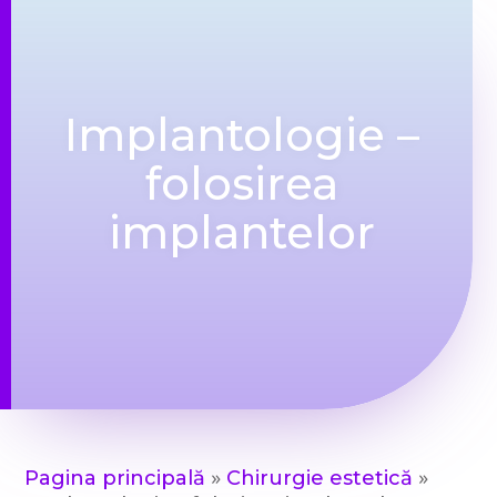
Implantologie –
folosirea
implantelor
»
»
Pagina principală
Chirurgie estetică