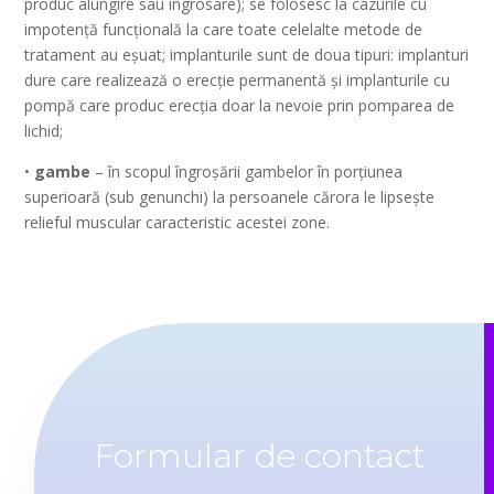
produc alungire sau ingrosare); se folosesc la cazurile cu
impotență funcțională la care toate celelalte metode de
tratament au eșuat; implanturile sunt de doua tipuri: implanturi
dure care realizează o erecție permanentă și implanturile cu
pompă care produc erecția doar la nevoie prin pomparea de
lichid;
•
gambe
– în scopul îngroșării gambelor în porțiunea
superioară (sub genunchi) la persoanele cărora le lipsește
relieful muscular caracteristic acestei zone.
Formular de contact