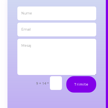
=
9 + 14
Trimite